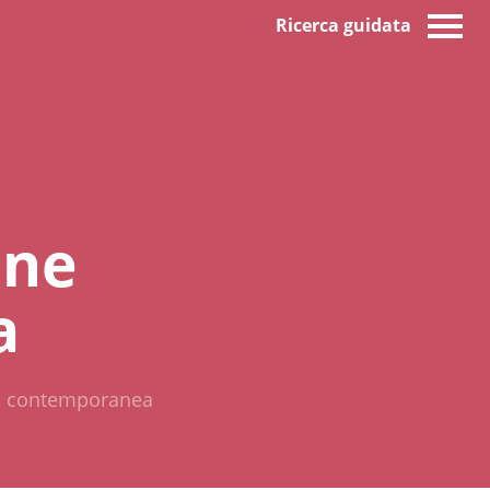
Ricerca guidata
one
a
lia contemporanea