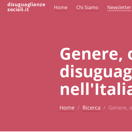
disuguaglianze
Home
Chi Siamo
Newsletter
sociali.it
Genere, o
disuguagl
nell'Ita
Home
Ricerca
Genere, o