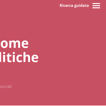
Ricerca guidata
 come
litiche
sociali