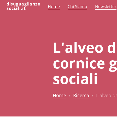
disuguaglianze
Home
Chi Siamo
Newsletter
sociali.it
L'alveo d
cornice g
sociali
Home
Ricerca
L'alveo de