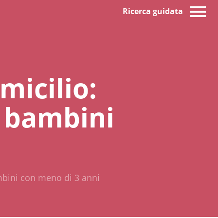
Ricerca guidata
micilio:
r bambini
ambini con meno di 3 anni