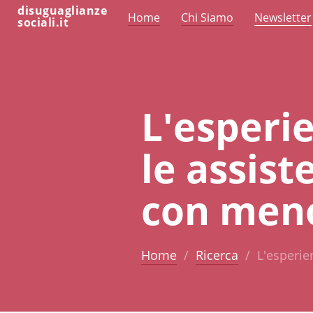
disuguaglianze
Home
Chi Siamo
Newsletter
sociali.it
L'esperie
le assis
con meno
Home
Ricerca
L'esperie