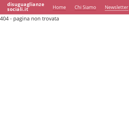
disuguaglianze
Home
Chi Siamo
Newsletter
sociali.it
404 - pagina non trovata