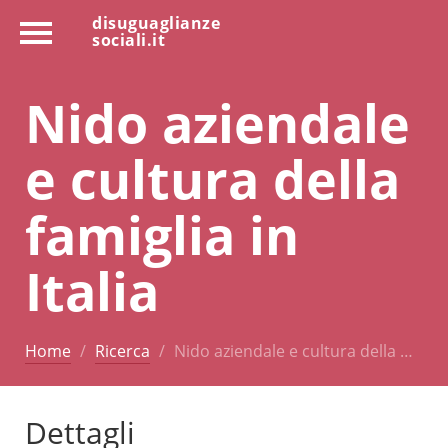
disuguaglianze
sociali.it
Nido aziendale
e cultura della
famiglia in
Italia
Home
Ricerca
Nido aziendale e cultura della …
Dettagli