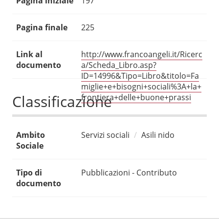
Pagina iniziale
197
Pagina finale
225
Link al
http://www.francoangeli.it/Ricerc
documento
a/Scheda_Libro.asp?
ID=14996&Tipo=Libro&titolo=Fa
miglie+e+bisogni+sociali%3A+la+
Classificazione
frontiera+delle+buone+prassi
Ambito
Servizi sociali
Asili nido
Sociale
Tipo di
Pubblicazioni - Contributo
documento