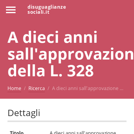
disuguaglianze
sociali.it
A dieci anni
sall'approvazio
della L. 328
Home
Ricerca
A dieci anni sall'approvazione …
Dettagli
Titolo
A dieci anni sall'approvazione