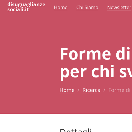
disuguaglianze
Home
Chi Siamo
Newsletter
sociali.it
Forme di
per chi s
Home
Ricerca
Forme di 
Dettagli