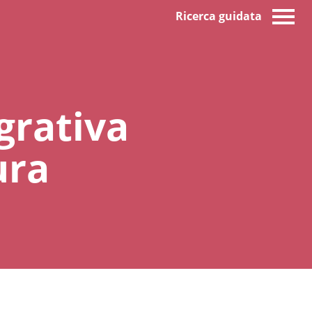
Ricerca guidata
grativa
ura