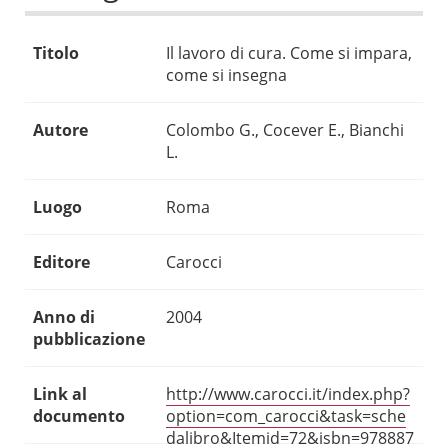
Titolo
Il lavoro di cura. Come si impara,
come si insegna
Autore
Colombo G., Cocever E., Bianchi
L.
Luogo
Roma
Editore
Carocci
Anno di
2004
pubblicazione
Link al
http://www.carocci.it/index.php?
documento
option=com_carocci&task=sche
dalibro&Itemid=72&isbn=978887