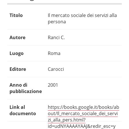
Titolo
Il mercato sociale dei servizi alla
persona
Autore
Ranci C.
Luogo
Roma
Editore
Carocci
Anno di
2001
pubblicazione
Link al
https://books.google.it/books/ab
documento
out/Il_mercato_sociale_dei_servi
zi_alla_pers.html?
id=udNYAAAAYAAJ&redir_esc=y