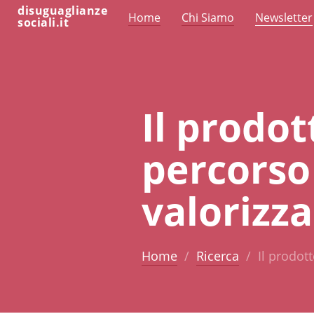
disuguaglianze
Home
Chi Siamo
Newsletter
sociali.it
Il prodot
percorso 
valorizza
Home
Ricerca
Il prodott