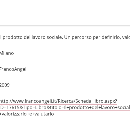
Il prodotto del lavoro sociale. Un percorso per definirlo, valo
Milano
FrancoAngeli
2009
http://www.francoangeli.it/Ricerca/Scheda_libro.aspx?
ID=17615&Tipo=Libro&titolo=Il+prodotto+del+lavoro+social
+valorizzarlo+e+valutarlo