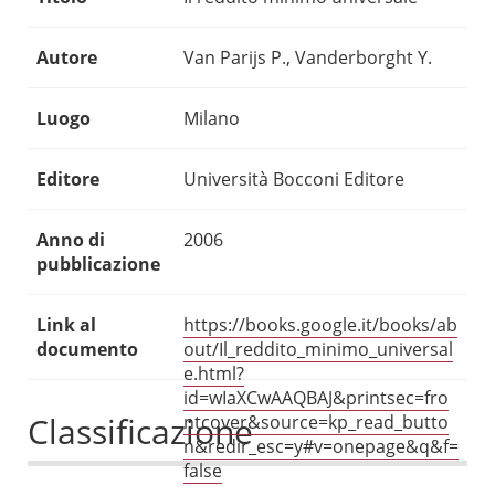
Autore
Van Parijs P., Vanderborght Y.
Luogo
Milano
Editore
Università Bocconi Editore
Anno di
2006
pubblicazione
Link al
https://books.google.it/books/ab
documento
out/Il_reddito_minimo_universal
e.html?
id=wIaXCwAAQBAJ&printsec=fro
Classificazione
ntcover&source=kp_read_butto
n&redir_esc=y#v=onepage&q&f=
false