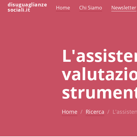
disuguaglianze
Home
Chi Siamo
Newsletter
sociali.it
L'assiste
valutazi
strument
Home
Ricerca
L'assiste