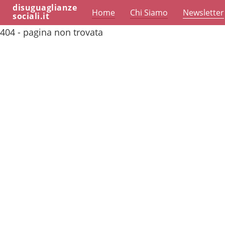
disuguaglianze
Home
Chi Siamo
Newsletter
sociali.it
404 - pagina non trovata