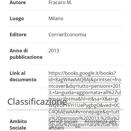
Autore
Fracaro M.
Luogo
Milano
Editore
CorrierEconomia
Anno di
2013
pubblicazione
Link al
https://books.google.it/books?
documento
id=8agWAwAAQBAJ&printsec=fro
ntcover&dq=tutto+pensioni+201
3.+la+guida+aggiornata+all%27ul
Classificazione
tima+riforma&hl=it&sa=X&ei=gi
WQVOPFFYi1UePygbgO&ved=0C
C4Q6AEwAA#v=onepage&q=tutt
o%20pensioni%202013.%20la%2
Ambito
Servizi sociali
Assistenza agli
0guida%20aggiornata%20all'ulti
Sociale
anziani