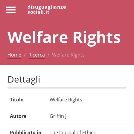
disuguaglianze
sociali.it
Welfare Rights
Home
Ricerca
Welfare Rights
Dettagli
Titolo
Welfare Rights
Autore
Griffin J.
Pubblicato in
The Journal of Ethics