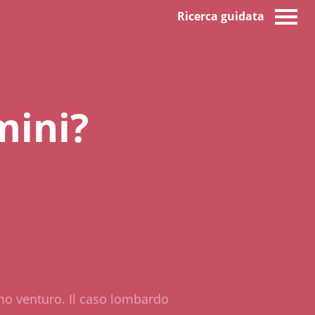
Ricerca guidata
mini?
simo venturo. Il caso lombardo