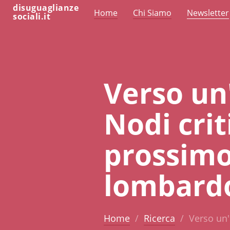
disuguaglianze
Home
Chi Siamo
Newsletter
sociali.it
Verso un'
Nodi crit
prossimo
lombard
Home
Ricerca
Verso un'