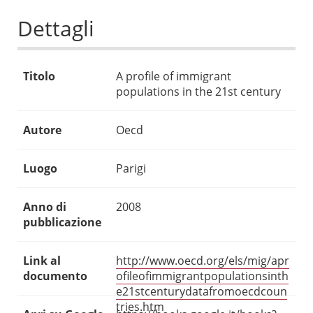
Dettagli
Titolo
A profile of immigrant
populations in the 21st century
Autore
Oecd
Luogo
Parigi
Anno di
2008
pubblicazione
Link al
http://www.oecd.org/els/mig/apr
documento
ofileofimmigrantpopulationsinth
e21stcenturydatafromoecdcoun
tries.htm