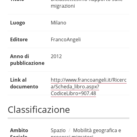
migrazioni
Luogo
Milano
Editore
FrancoAngeli
Anno di
2012
pubblicazione
Link al
http://www.francoangeli.it/Ricerc
documento
a/Scheda_libro.aspx?
CodiceLibro=907.48
Classificazione
Ambito
Spazio
Mobilità geografica e