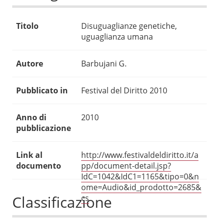
Titolo
Disuguaglianze genetiche,
uguaglianza umana
Autore
Barbujani G.
Pubblicato in
Festival del Diritto 2010
Anno di
2010
pubblicazione
Link al
http://www.festivaldeldiritto.it/a
documento
pp/document-detail.jsp?
IdC=1042&IdC1=1165&tipo=0&n
ome=Audio&id_prodotto=2685&
Classificazione
cs