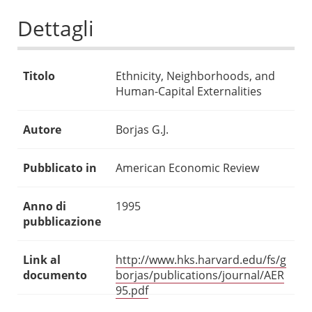
Dettagli
Titolo
Ethnicity, Neighborhoods, and
Human-Capital Externalities
Autore
Borjas G.J.
Pubblicato in
American Economic Review
Anno di
1995
pubblicazione
Link al
http://www.hks.harvard.edu/fs/g
documento
borjas/publications/journal/AER
95.pdf