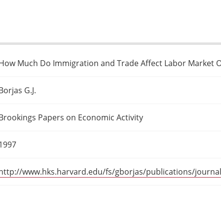
How Much Do Immigration and Trade Affect Labor Market 
Borjas G.J.
Brookings Papers on Economic Activity
1997
http://www.hks.harvard.edu/fs/gborjas/publications/journ