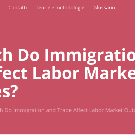
Contatti
Teorie e metodologie
Glossario
h Do Immigrati
fect Labor Mark
s?
 Do Immigration and Trade Affect Labor Market Ou