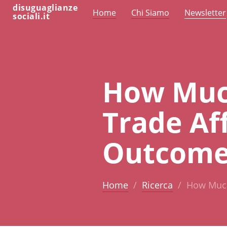
disuguaglianze
Home
Chi Siamo
Newsletter
sociali.it
How Muc
Trade Af
Outcome
Home
Ricerca
How Much