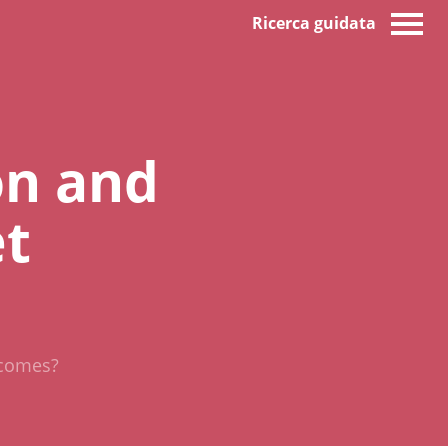
Ricerca guidata
on and
et
tcomes?