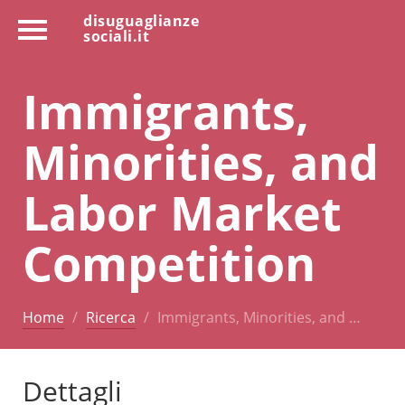
disuguaglianze
sociali.it
Immigrants,
Minorities, and
Labor Market
Competition
Home
Ricerca
Immigrants, Minorities, and …
Dettagli