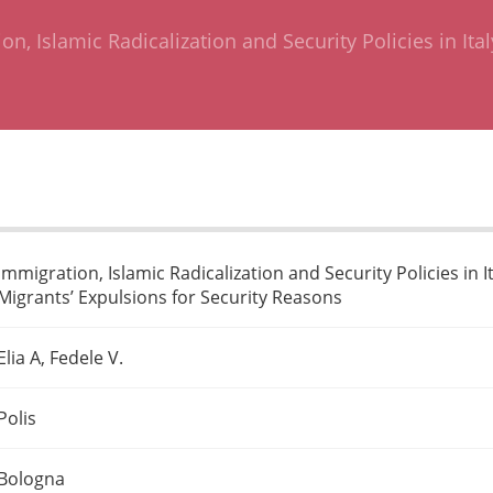
on, Islamic Radicalization and Security Policies in Ita
Immigration, Islamic Radicalization and Security Policies in I
Migrants’ Expulsions for Security Reasons
Elia A, Fedele V.
Polis
Bologna