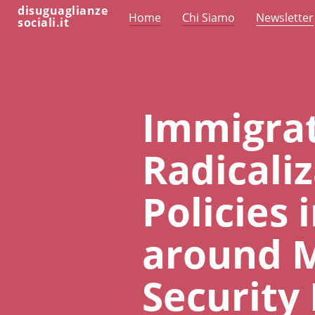
disuguaglianze
Home
Chi Siamo
Newsletter
sociali.it
Immigrat
Radicali
Policies 
around M
Security