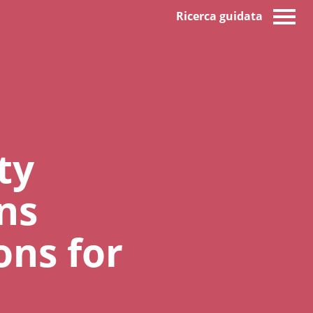
Ricerca guidata
ty
ons
ons for