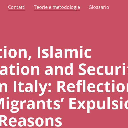
Contatti
Teorie e metodologie
Glossario
ion, Islamic
zation and Securi
in Italy: Reflecti
igrants’ Expulsi
 Reasons