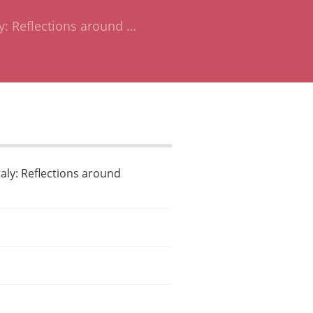
ly: Reflections around …
taly: Reflections around