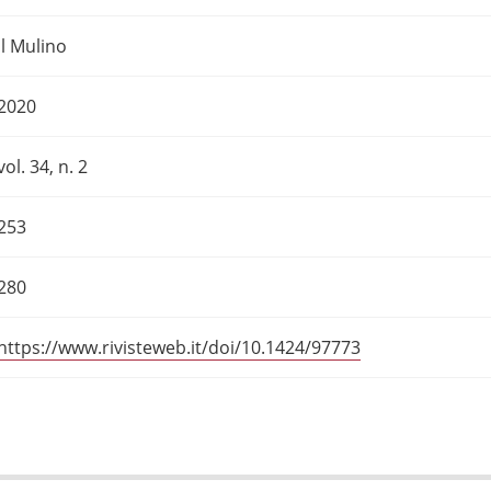
Il Mulino
2020
vol. 34, n. 2
253
280
https://www.rivisteweb.it/doi/10.1424/97773