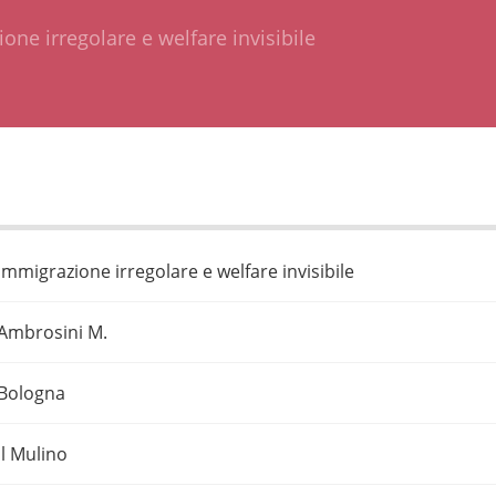
one irregolare e welfare invisibile
Immigrazione irregolare e welfare invisibile
Ambrosini M.
Bologna
Il Mulino