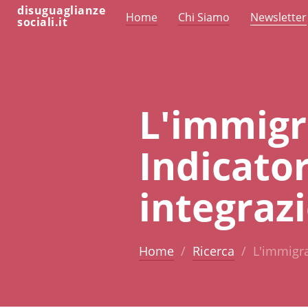
disuguaglianze
Home
Chi Siamo
Newsletter
sociali.it
L'immigr
Indicator
integraz
Home
Ricerca
L'immigra