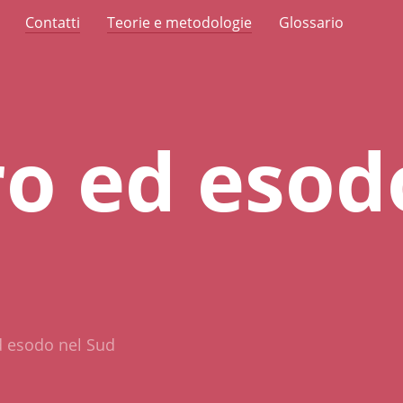
Contatti
Teorie e metodologie
Glossario
o ed esod
d esodo nel Sud