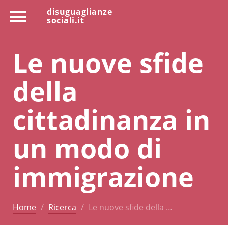
disuguaglianze
sociali.it
Le nuove sfide
della
cittadinanza in
un modo di
immigrazione
Home
Ricerca
Le nuove sfide della …