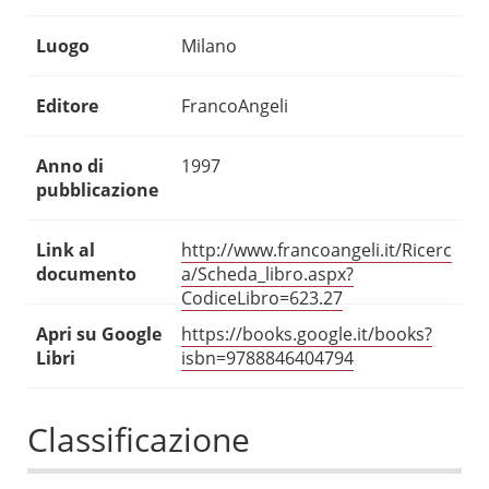
Luogo
Milano
Editore
FrancoAngeli
Anno di
1997
pubblicazione
Link al
http://www.francoangeli.it/Ricerc
documento
a/Scheda_libro.aspx?
CodiceLibro=623.27
Apri su Google
https://books.google.it/books?
Libri
isbn=9788846404794
Classificazione