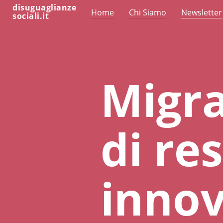
disuguaglianze
Home
Chi Siamo
Newsletter
sociali.it
Migra
di re
innov