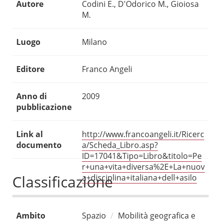
Autore
Codini E., D'Odorico M., Gioiosa
M.
Luogo
Milano
Editore
Franco Angeli
Anno di
2009
pubblicazione
Link al
http://www.francoangeli.it/Ricerc
documento
a/Scheda_Libro.asp?
ID=17041&Tipo=Libro&titolo=Pe
r+una+vita+diversa%2E+La+nuov
Classificazione
a+disciplina+italiana+dell+asilo
Ambito
Spazio
Mobilità geografica e