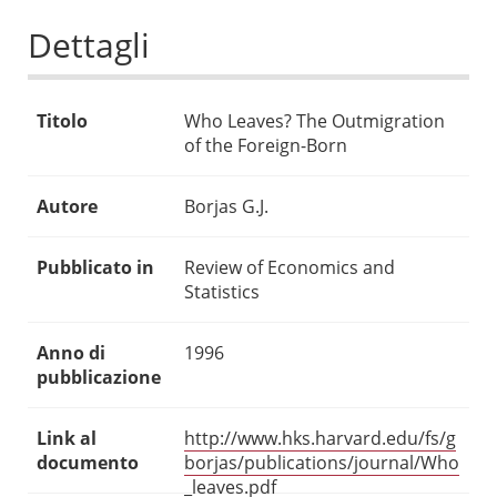
Dettagli
Titolo
Who Leaves? The Outmigration
of the Foreign-Born
Autore
Borjas G.J.
Pubblicato in
Review of Economics and
Statistics
Anno di
1996
pubblicazione
Link al
http://www.hks.harvard.edu/fs/g
documento
borjas/publications/journal/Who
_leaves.pdf