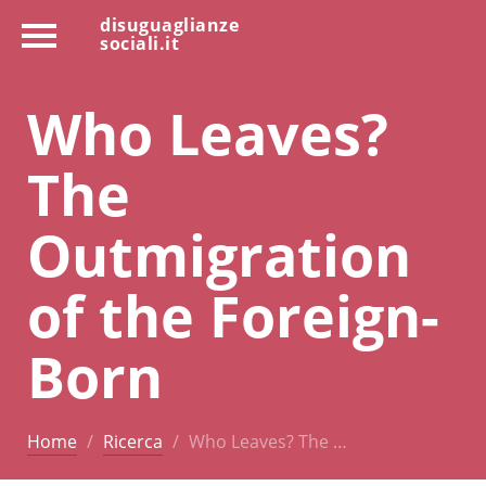
disuguaglianze
sociali.it
Who Leaves?
The
Outmigration
of the Foreign-
Born
Home
Ricerca
Who Leaves? The …