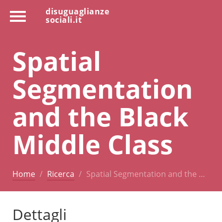
disuguaglianze
sociali.it
Spatial
Segmentation
and the Black
Middle Class
Home
Ricerca
Spatial Segmentation and the …
Dettagli