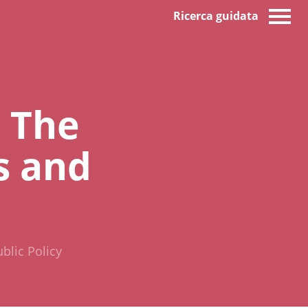
Ricerca guidata
 The
s and
blic Policy