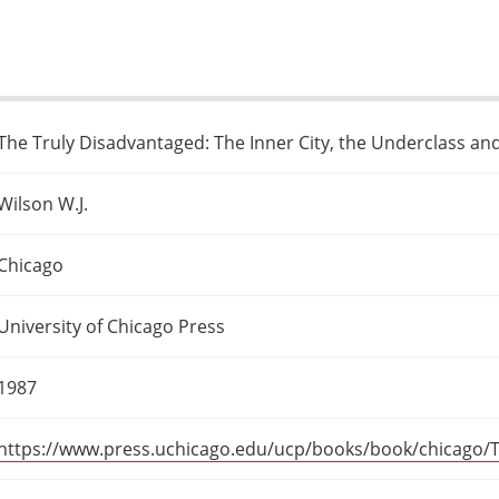
The Truly Disadvantaged: The Inner City, the Underclass and
Wilson W.J.
Chicago
University of Chicago Press
1987
https://www.press.uchicago.edu/ucp/books/book/chicago/