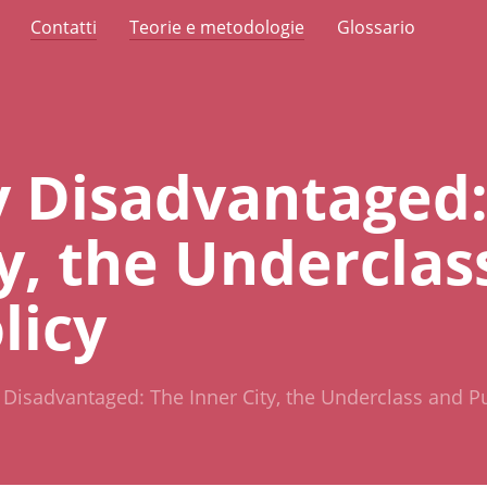
Contatti
Teorie e metodologie
Glossario
y Disadvantaged:
ty, the Underclas
licy
 Disadvantaged: The Inner City, the Underclass and Pu