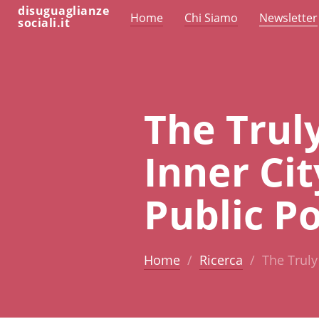
disuguaglianze
Home
Chi Siamo
Newsletter
sociali.it
The Trul
Inner Ci
Public Po
Home
Ricerca
The Truly