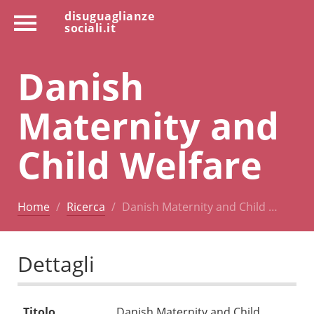
disuguaglianze
sociali.it
Danish
Maternity and
Child Welfare
Home
Ricerca
Danish Maternity and Child …
Dettagli
Titolo
Danish Maternity and Child