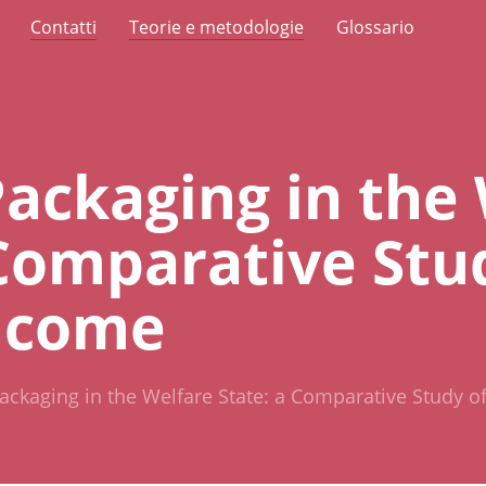
Contatti
Teorie e metodologie
Glossario
ackaging in the
 Comparative Stu
ncome
ckaging in the Welfare State: a Comparative Study o