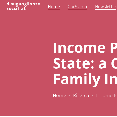
disuguaglianze
Home
Chi Siamo
Newsletter
sociali.it
Income P
State: a
Family I
Home
Ricerca
Income Pa