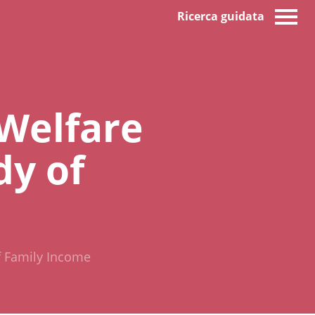
Ricerca guidata
 Welfare
dy of
f Family Income