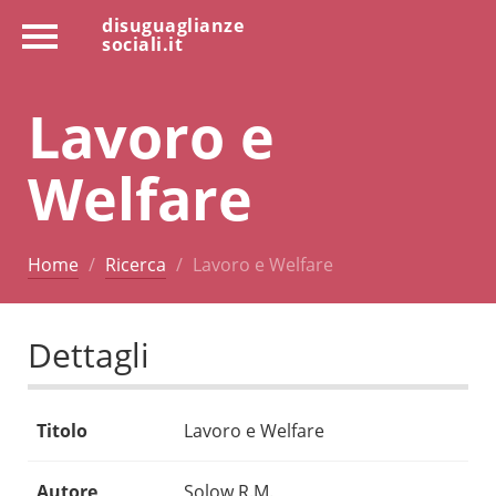
disuguaglianze
sociali.it
Lavoro e
Welfare
Home
Ricerca
Lavoro e Welfare
Dettagli
Titolo
Lavoro e Welfare
Autore
Solow R.M.