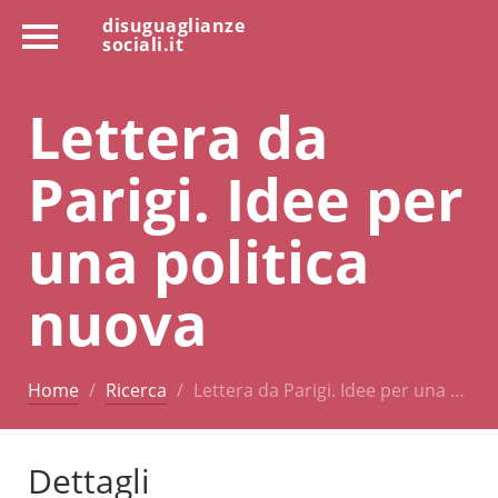
disuguaglianze
sociali.it
Lettera da
Parigi. Idee per
una politica
nuova
Home
Ricerca
Lettera da Parigi. Idee per una …
Dettagli