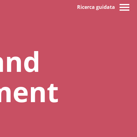
Ricerca guidata
and
ment