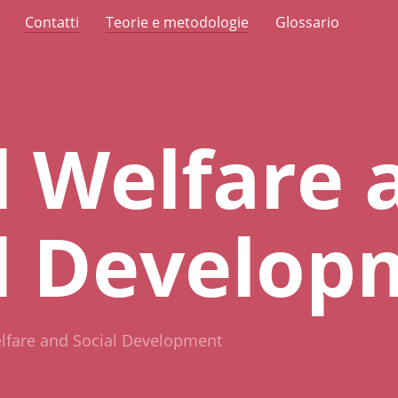
Contatti
Teorie e metodologie
Glossario
l Welfare 
l Develop
lfare and Social Development