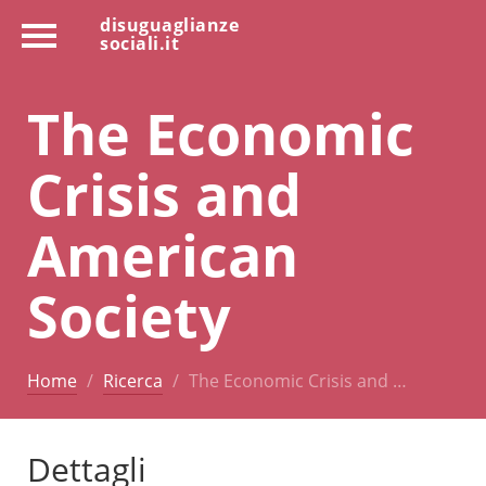
disuguaglianze
sociali.it
The Economic
Crisis and
American
Society
Home
Ricerca
The Economic Crisis and …
Dettagli