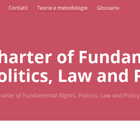
Contatti
Teorie e metodologie
Glossario
harter of Funda
olitics, Law and 
arter of Fundamental Rights. Politics, Law and Policy