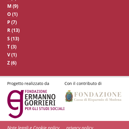
M (9)
O (1)
P (7)
R (13)
S (13)
T (3)
V (1)
Z (6)
Progetto realizzato da
Con il contributo di
Note legali e Cookie policy
privacy policy