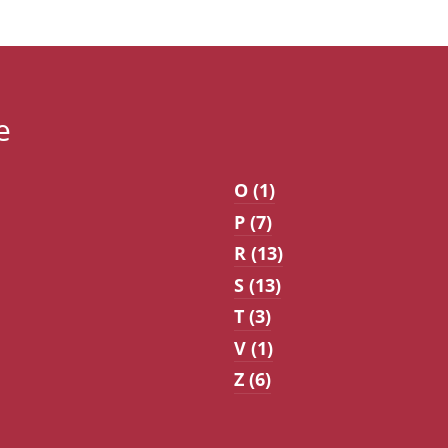
e
O (1)
P (7)
R (13)
S (13)
T (3)
V (1)
Z (6)