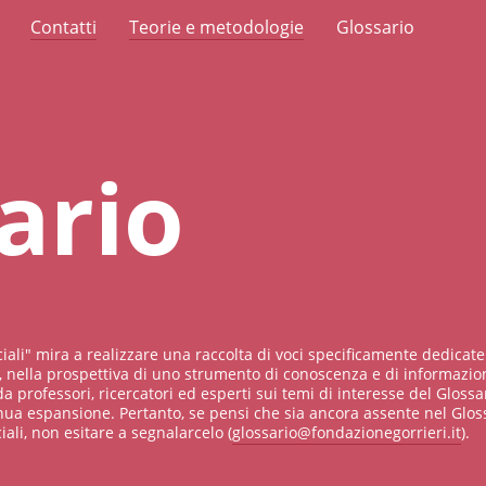
Contatti
Teorie e metodologie
Glossario
ario
ciali" mira a realizzare una raccolta di voci specificamente dedicate
 nella prospettiva di uno strumento di conoscenza e di informazion
da professori, ricercatori ed esperti sui temi di interesse del Glossar
nua espansione. Pertanto, se pensi che sia ancora assente nel Glos
ali, non esitare a segnalarcelo (
glossario@fondazionegorrieri.it
).