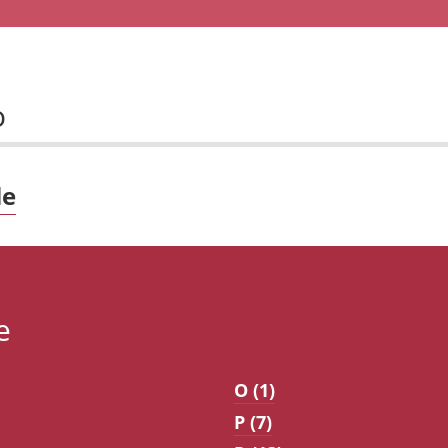
o
le
e
O (1)
P (7)