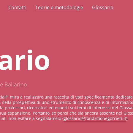
Contatti
Teorie e metodologie
Glossario
ario
e Ballarino
ciali" mira a realizzare una raccolta di voci specificamente dedicate
 nella prospettiva di uno strumento di conoscenza e di informazion
da professori, ricercatori ed esperti sui temi di interesse del Glossar
nua espansione. Pertanto, se pensi che sia ancora assente nel Glos
ali, non esitare a segnalarcelo (
glossario@fondazionegorrieri.it
).