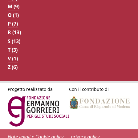
M (9)
O (1)
P (7)
R (13)
S (13)
T (3)
V (1)
Z (6)
Progetto realizzato da
Con il contributo di
Note legali e Cookie policy
privacy policy