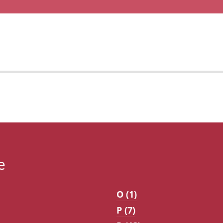
e
O (1)
P (7)