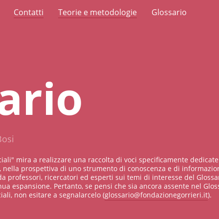
Contatti
Teorie e metodologie
Glossario
ario
Bosi
ciali" mira a realizzare una raccolta di voci specificamente dedicate
 nella prospettiva di uno strumento di conoscenza e di informazion
da professori, ricercatori ed esperti sui temi di interesse del Glossar
nua espansione. Pertanto, se pensi che sia ancora assente nel Glos
ali, non esitare a segnalarcelo (
glossario@fondazionegorrieri.it
).