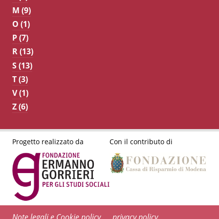
M (9)
O (1)
P (7)
R (13)
S (13)
T (3)
V (1)
Z (6)
Progetto realizzato da
Con il contributo di
Note legali e Cookie policy
privacy policy