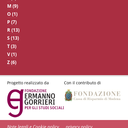
M (9)
O (1)
P (7)
R (13)
S (13)
T (3)
V (1)
Z (6)
Progetto realizzato da
Con il contributo di
Note legali e Cookie policy
privacy policy