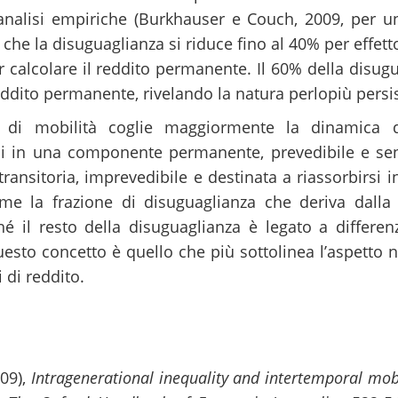
 analisi empiriche (Burkhauser e Couch, 2009, per u
a che la disuguaglianza si riduce fino al 40% per effet
r calcolare il reddito permanente. Il 60% della disugua
ddito permanente, rivelando la natura perlopiù persis
o di mobilità coglie maggiormente la dinamica de
i in una componente permanente, prevedibile e sens
ansitoria, imprevedibile e destinata a riassorbirsi i
e la frazione di disuguaglianza che deriva dalla 
ché il resto della disuguaglianza è legato a differ
uesto concetto è quello che più sottolinea l’aspetto n
 di reddito.
09),
Intragenerational inequality and intertemporal mobi