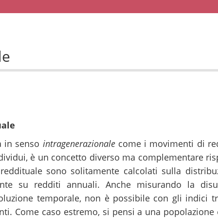
le
uale
sa in senso
intragenerazionale
come i movimenti di redd
dividui, è un concetto diverso ma complementare risp
 reddituale sono solitamente calcolati sulla distribu
mente su redditi annuali. Anche misurando la dis
oluzione temporale, non è possibile con gli indici t
stanti. Come caso estremo, si pensi a una popolazion