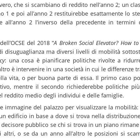
vero, che si scambiano di reddito nell’anno 2; un cla
no 1 e poi all’anno 2 restituirebbe esattamente lo st
 all’anno 2 l’inverso della precedente in termini 
dell’OCSE del 2018 “
A Broken Social Elevator? How to
di disuguaglianza ma diversi livelli di mobilità sotto
cy
: una cosa è pianificare politiche rivolte a ridur
ltro è intervenire in una società in cui le differenze t
ella vita, o per buona parte di essa. Il primo caso 
ivo, mentre il secondo richiederebbe politiche più
reddito medio degli individui e delle famiglie.
cace immagine del palazzo per visualizzare la mobilit
n edificio in base a dove si trova nella distribuzio
 decisore pubblico se chi si trova in un piano rimane lì
 altri, o se da un anno all’altro le posizioni si sca