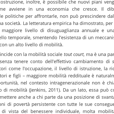
costruzione, inoltre, è possibile che nuovi piani ve
me avviene in una economia che cresce. Il dibatti
lle politiche per affrontarle, non può prescindere da
una società. La letteratura empirica ha dimostrato, p
n maggiore livello di disuguaglianza annuale e un
uello temporale, smentendo l’esistenza di un mecca
con un alto livello di mobilità.
incide con la mobilità sociale
tout court,
ma è una part
 senza tenere conto dell’effettivo cambiamento di
ori come l’occupazione, il livello di istruzione, la 
tori e figli – maggiore mobilità reddituale è natura
portunità, nel contesto intragenerazionale non è c
o di mobilità (Jenkins, 2011). Da un lato, essa può
rmettere anche a chi parte da una posizione di svanta
ioni di povertà persistente con tutte le sue consegu
o di vista del benessere individuale, molta mobili