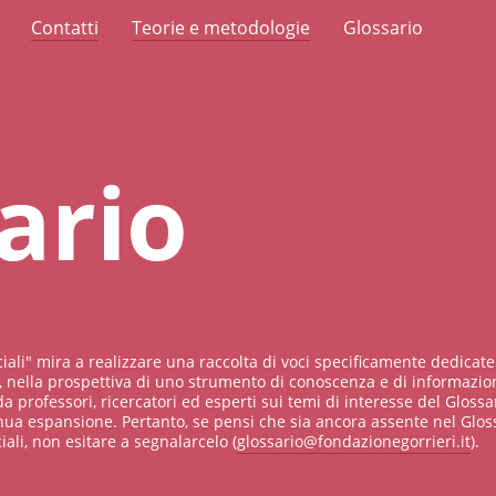
Contatti
Teorie e metodologie
Glossario
ario
ciali" mira a realizzare una raccolta di voci specificamente dedicate
 nella prospettiva di uno strumento di conoscenza e di informazion
da professori, ricercatori ed esperti sui temi di interesse del Glossar
nua espansione. Pertanto, se pensi che sia ancora assente nel Glos
ali, non esitare a segnalarcelo (
glossario@fondazionegorrieri.it
).