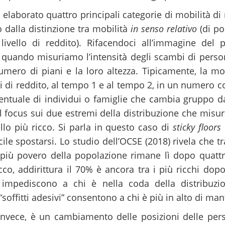
a elaborato quattro principali categorie di mobilità di
dalla distinzione tra mobilità
in senso relativo
(di pos
livello di reddito). Rifacendoci all’immagine del 
 quando misuriamo l’intensità degli scambi di persone
 numero di piani e la loro altezza. Tipicamente, la mo
i di reddito, al tempo 1 e al tempo 2, in un numero 
centuale di individui o famiglie che cambia gruppo da
l focus sui due estremi della distribuzione che misura
llo più ricco. Si parla in questo caso di
sticky floors
ficile spostarsi. Lo studio dell’OCSE (2018) rivela che tr
 più povero della popolazione rimane lì dopo quatt
co, addirittura il 70% è ancora tra i più ricchi dop
” impediscono a chi è nella coda della distribuzio
“soffitti adesivi” consentono a chi è più in alto di ma
invece, è un cambiamento delle posizioni delle pers