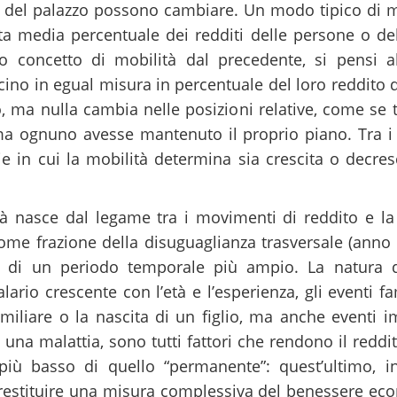
 del palazzo possono cambiare. Un modo tipico di mi
ita media percentuale dei redditi delle persone o d
sto concetto di mobilità dal precedente, si pensi 
ino in egual misura in percentuale del loro reddito di
 ma nulla cambia nelle posizioni relative, come se tut
 ma ognuno avesse mantenuto il proprio piano. Tra i 
ie in cui la mobilità determina sia crescita o decres
à nasce dal legame tra i movimenti di reddito e la 
ome frazione della disuguaglianza trasversale (ann
o di un periodo temporale più ampio. La natura del
ario crescente con l’età e l’esperienza, gli eventi f
miliare o la nascita di un figlio, ma anche eventi i
 una malattia, sono tutti fattori che rendono il reddi
più basso di quello “permanente”: quest’ultimo, in
 restituire una misura complessiva del benessere ec