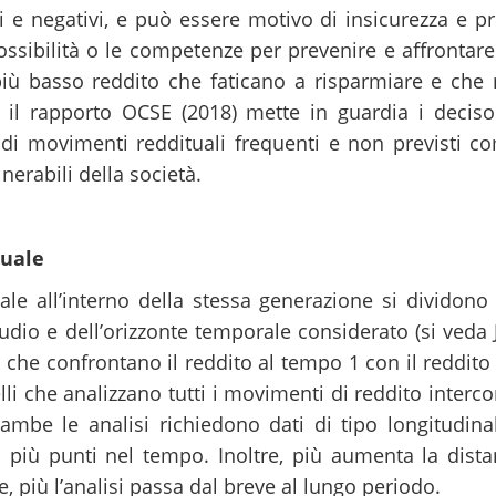
i e negativi, e può essere motivo di insicurezza e pre
sibilità o le competenze per prevenire e affrontare g
più basso reddito che faticano a risparmiare e che
 il rapporto OCSE (2018) mette in guardia i decisori 
 di movimenti reddituali frequenti e non previsti c
nerabili della società.
tuale
uale all’interno della stessa generazione si dividon
udio e dell’orizzonte temporale considerato (si veda 
 che confrontano il reddito al tempo 1 con il reddit
li che analizzano tutti i movimenti di reddito interco
rambe le analisi richiedono dati di tipo longitudina
in più punti nel tempo. Inoltre, più aumenta la dist
, più l’analisi passa dal breve al lungo periodo.