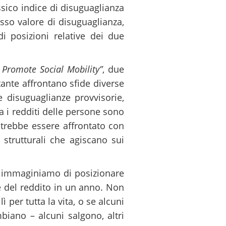
ssico indice di disuguaglianza
esso valore di disuguaglianza,
di posizioni relative dei due
 Promote Social Mobility”
, due
stante affrontano sfide diverse
re disuguaglianze provvisorie,
ra i redditi delle persone sono
potrebbe essere affrontato con
 strutturali che agiscano sui
à: immaginiamo di posizionare
ne del reddito in un anno. Non
 per tutta la vita, o se alcuni
mbiano – alcuni salgono, altri