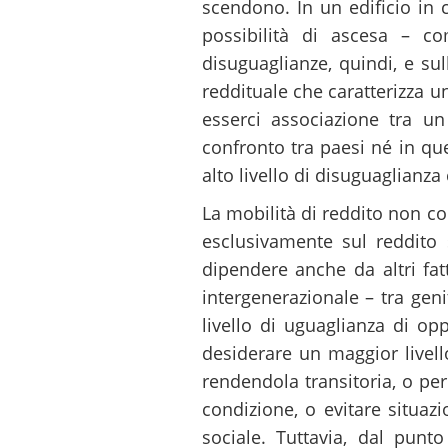
scendono. In un edificio in 
possibilità di ascesa – co
disuguaglianze, quindi, e su
reddituale che caratterizza 
esserci associazione tra u
confronto tra paesi né in q
alto livello di disuguaglianza 
La mobilità di reddito non co
esclusivamente sul reddito
dipendere anche da altri fatt
intergenerazionale – tra geni
livello di uguaglianza di op
desiderare un maggior livell
rendendola transitoria, o pe
condizione, o evitare situaz
sociale. Tuttavia, dal punt