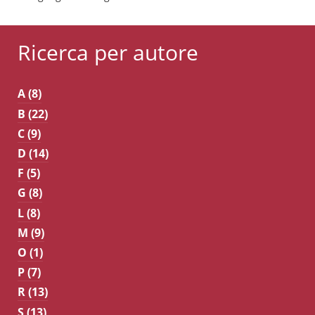
Ricerca per autore
A (8)
B (22)
C (9)
D (14)
F (5)
G (8)
L (8)
M (9)
O (1)
P (7)
R (13)
S (13)